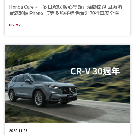
Honda Care +「冬日駕馭 暖心守護」活動開跑 回廠消
費滿額抽iPhone 17等多項好禮 免費21項行車安全健檢
與多項冬季優惠同步登場
more
2025.11.28