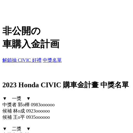
非公開の
車購入金計画
解鎖抽 CIVIC 好禮
中獎名單
2023 Honda CIVIC 購車金計畫 中獎名單
▼ 一獎 ▼
中獎者 郭o樺 0983oooooo
候補 林o成 0923oooooo
候補 王o平 0935oooooo
▼ 二獎 ▼