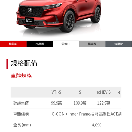
規格配備
車體規格
VTi-S
S
e:HEV S
e:HEV P
建議售價
99.9萬
109.9萬
122.9萬
129
車體結構
G-CON + Inner Frame技術 高剛性ACE鋼骨
全長 (mm)
4,690