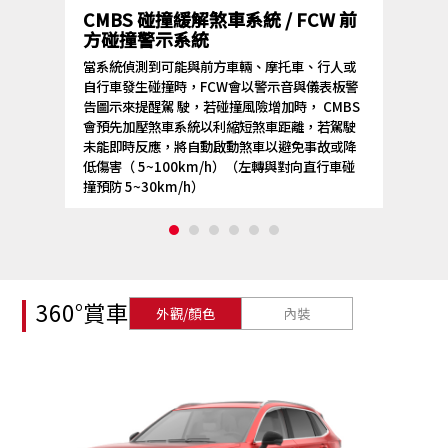
CMBS 碰撞緩解煞車系統 / FCW 前
方碰撞警示系統
當系統偵測到可能與前方車輛、摩托車、行人或
自行車發生碰撞時，FCW會以警示音與儀表板警
告圖示來提醒駕 駛，若碰撞風險增加時， CMBS
會預先加壓煞車系統以利縮短煞車距離，若駕駛
未能即時反應，將自動啟動煞車以避免事故或降
低傷害（ 5~100km/h）（左轉與對向直行車碰
撞預防 5~30km/h）
360°賞車
外觀/顏色
內裝