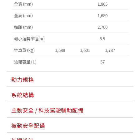
全寬 (mm)
1,865
全高 (mm)
1,680
軸距 (mm)
2,700
最小迴轉半徑(m)
5.5
空車重 (kg)
1,588
1,601
1,737
1,
油箱容量 (L)
57
動力規格
系統結構
主動安全 / 科技駕駛輔助配備
被動安全配備