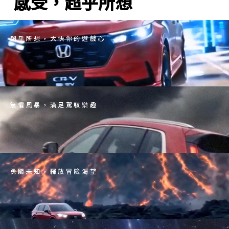
感受，超乎所想
超乎所想，大快你的遊戲心
無懼風暴，滿足駕馭樂趣
勇闖未知，釋放冒險渴望