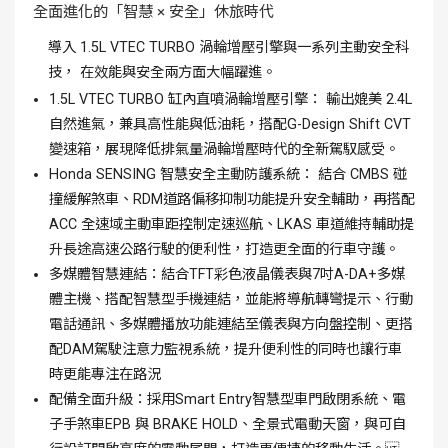
全面進化的「智慧 × 安全」休旅時代
導入 1.5L VTEC TURBO 渦輪增壓引擎與一系列主動安全科
技， 在效能與安全兩方面大幅躍進。
1.5L VTEC TURBO 缸內直噴渦輪增壓引擎： 輸出媲美 2.4L
自然進氣，兼具高性能與低油耗，搭配G-Design Shift CVT
變速箱，展現降低排氣量渦輪增壓時代的全新駕馭感受。
Honda SENSING 智慧安全主動防護系統： 結合 CMBS 碰
撞緩解煞車、RDM道路偏移抑制功能提升安全輔助，再搭配
ACC 全速域主動車距控制定速巡航、LKAS 車道維持輔助提
升長途高速公路行駛的便利性，打造更全面的行車守護。
多媒體智慧連結：結合TFT彩色液晶儀表與7吋A-DA+多媒
體主機、搭配智慧型手機連結，並能將導航轉彎提示、行動
電話通訊、多媒體播放功能連結至儀表與方向盤控制、更搭
配DAM駕駛注意力監視系統，提升便利性的同時也讓行車
時更能專注在路況
配備全面升級：採用Smart Entry智慧型車門啟閉系統、電
子手煞車EPB 與 BRAKE HOLD、全景式電動天窗，與可自