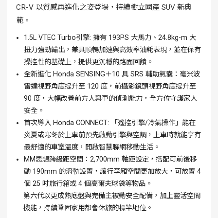
CR-V 以質感再進化之姿登場，持續樹立國產 SUV 新典
範。
1.5L VTEC Turbo引擎: 擁有 193PS 大馬力、24.8kg-m 大
扭力強勁輸出，兼具順暢加速與高效率油耗表現，並在保有
操控性的基礎上，提供更沉穩的路面回饋。
全新進化 Honda SENSING＋10 具 SRS 輔助氣囊：毫米波
雷達視野角度提升至 120 度，前攝影鏡頭視野角度提升至
90 度，大幅改善前方人與車的偵測能力，全方位守護家人
安全。
首次導入 Honda CONNECT: 「遙控引擎/冷氣操作」能在
炎夏或寒冬於上車前預先啟動引擎與空調，上車時就能享有
最舒適的車室溫度，開啟智慧聯網移動生活。
MM思想跨級距空間：2,700mm 軸距設定，搭配可前後移
動 190mm 的滑軌設置，讓行李廂空間更加放大，可放置 4
個 25 吋旅行箱或 4 個高爾夫球袋等物品。
第六代以更成熟底盤與完備主被動安全配備，加上靈活空間
機能，持續鞏固家用都會休旅的標竿地位。