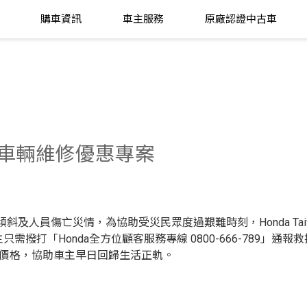
購車資訊
車主服務
原廠認證中古車
供受損車輛維修優惠專案
斜及人員傷亡災情，為協助受災民眾度過艱難時刻，Honda Tai
「Honda全方位顧客服務專線 0800-666-789」通報救援
惠價格，協助車主早日回歸生活正軌。