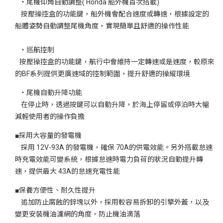
‧尾機仰角自動調整( Honda 船外機首次搭載)
按壓操控盒的功能鍵，船外機會配合速度或轉速，根據設定的
船體姿勢自動調整尾機角度，實現簡單且舒適的操作性能
‧巡航控制
按壓操控盒的功能鍵，航行中會維持一定轉速或是速度，較原來
的BF系列提供更廣速域的控制範圍，提升舒適的操縱環境
‧尾機自動升降功能
在停止時，透過按鍵可以自動升降，於海上停留或停泊時大幅
減輕使用者的操作負擔
■採用大容量的發電機
採用 12V-93A 的發電機，確保 70A的供電效能。另外搭載怠速
時充電效能可變系統，根據怠速時電力負荷的狀況自動提升轉
速，提供最大 43A的怠速充電性能
■保養方便性、耐久性提升
追加防止腐蝕的鋅塊以外，採用較容易拆卸的引擎外蓋，以及
變更安裝機油濾網的角度，防止機油滴落