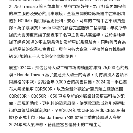
XL750 Transalp 等人氣車款，獲得市場好評。為了打造更加完善
的車主服務及安心的用車環境，全新展開的原廠認證中古車服務
體系 HCUM，提供顧客更便利、安心、可靠的二輪中古車購買選
擇。為了讓購買 Honda 車款的顧客完整體驗二輪樂趣，年初所舉
辦的大會師更集結了超過兩千名車主到場共襄盛舉，並於各地舉
辦了超過80場的車主騎乘活動及新車試乘體驗會，同時善盡身為
交通產業的企業社會責任，與全台各大企業、學校等合作推動超
過 30 場逾五千人次的安全駕駛課程。
展望2024年，預估台灣大型二輪市場總銷量將維持 26,000 台的規
模。Honda Taiwan 為了滿足廣大騎士的需求，將持續投入各類不
同風格的車款，挑戰全年 9,000 台的銷售目標。2024 第一季已發
布人氣街跑車 CBR500R，以及全新外觀設計更具熱血運動基因
CBR650R、CB650R，650 車系全新的外觀設計及更高科技的配
備，展現更動感、更純粹的騎乘風格，使兩款車款成為引領運動
街跑車領域的潮流典範，全新2024年式 CBR650R 和 CB650R 將
於Q2正式上市，Honda Taiwan 預計於第二季末陸續導入多款
2024年式人氣車款，藉此豐富各位騎士的二輪生活。