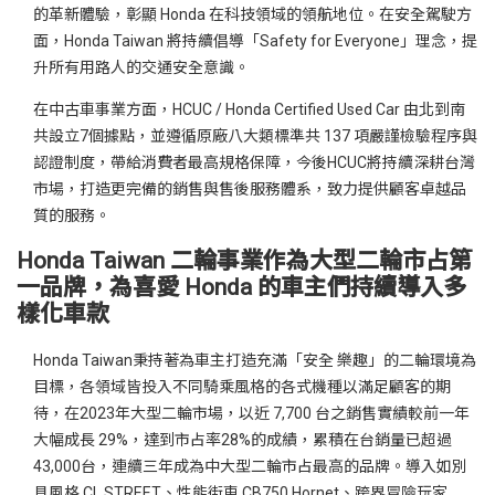
的革新體驗，彰顯 Honda 在科技領域的領航地位。在安全駕駛方
面，Honda Taiwan 將持續倡導「Safety for Everyone」理念，提
升所有用路人的交通安全意識。
在中古車事業方面，HCUC / Honda Certified Used Car 由北到南
共設立7個據點，並遵循原廠八大類標準共 137 項嚴謹檢驗程序與
認證制度，帶給消費者最高規格保障，今後HCUC將持續深耕台灣
市場，打造更完備的銷售與售後服務體系，致力提供顧客卓越品
質的服務。
Honda Taiwan 二輪事業作為大型二輪市占第
一品牌，為喜愛 Honda 的車主們持續導入多
樣化車款
Honda Taiwan秉持著為車主打造充滿「安全 樂趣」的二輪環境為
目標，各領域皆投入不同騎乘風格的各式機種以滿足顧客的期
待，在2023年大型二輪市場，以近 7,700 台之銷售實績較前一年
大幅成長 29%，達到市占率28%的成績，累積在台銷量已超過
43,000台，連續三年成為中大型二輪市占最高的品牌。導入如別
具風格 CL STREET、性能街車 CB750 Hornet、跨界冒險玩家