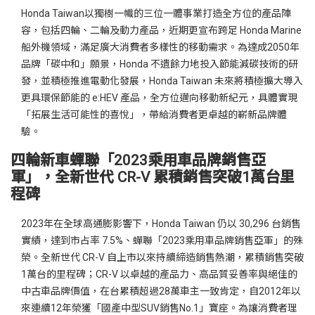
Honda Taiwan以獨樹一幟的三位一體事業打造全方位的產品陣
容，包括四輪、二輪及動力產品，近期更宣布跨足 Honda Marine
船外機領域，滿足廣大消費者多樣性的移動需求。為達成2050年
品牌「碳中和」願景，Honda 不遺餘力地投入節能減碳技術的研
發，並積極推進電動化發展，Honda Taiwan 未來將積極擴大導入
更具環保節能的 e:HEV 產品，全方位邁向移動新紀元，具體實現
「拓展生活可能性的喜悅」，帶給消費者更卓越的嶄新品牌體
驗。
四輪新車蟬聯「2023乘用車品牌銷售亞
軍」，全新世代 CR-V 累積銷售突破1萬台里
程碑
2023年在全球高通膨影響下，Honda Taiwan 仍以 30,296 台銷售
實績，達到市占率 7.5%、蟬聯「2023乘用車品牌銷售亞軍」的殊
榮。全新世代 CR-V 自上市以來持續締造銷售熱潮，累積銷售突破
1萬台的里程碑；CR-V 以卓越的產品力、高品質妥善率與絕佳的
中古車品牌價值，在台累積超過28萬車主一致肯定，自2012年以
來連續12年榮獲「國產中型SUV銷售No.1」寶座。為讓消費者理