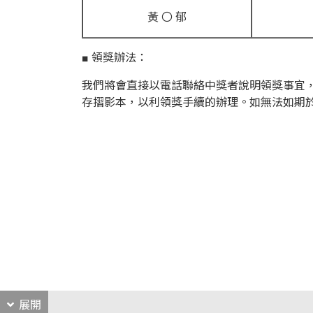
黃 〇 郁
■ 領獎辦法：
我們將會直接以電話聯絡中獎者說明領獎事宜，屆時
存摺影本，以利領獎手續的辦理。如無法如期於 
展開