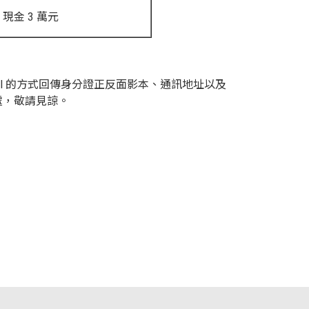
現金 3 萬元
ail 的方式回傳身分證正反面影本、通訊地址以及
處，敬請見諒。
據點