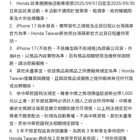
1. Honda 試乘週週抽活動專案限2025/09/01日起至2025/09/30
日來店試乘活動，本活動不適用於營業車、租賃車、政府機關用
車及大宗批標購車。
2. iPhone 17 尚未發表，實際發布之規格及出貨日程以台灣蘋果
官方為準，Honda Taiwan將依照台灣蘋果官方出貨日程盡快寄
送。
3. iPhone 17 (不挑色、不挑機型與不挑規格)為原廠公司貨，共
抽4台，以獎品內容實物為準，若有獎品相關使用及維修保固問
題，請洽原廠服務。
4. 其他未盡事宜，依該獎品與獎品之供應廠商規定為準；Honda
Taiwan僅購買與餽贈，且與該獎品或服務之提供廠商無任何代理
或合夥關係。
5. 依中華民國稅法規定，機會中獎之獎項價值超過新台幣1,000
元以上者，於年度結算時必須計入個人之綜合所得申報，中獎者
需依兌獎辦法填寫並繳交相關收據方可領獎。以上稅法規定若中
獎者不願意配合，則視為自動棄權，不具中獎資格。其他未盡事
宜，悉依中華民國稅法相關規定辦理。
6. 5 年不限里程延長保固優惠，為既有 3 年新車全車保固外，
Honda Taiwan 再追加 2 年無限里程延長保固；「 特別保固事