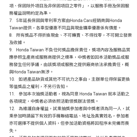
項、保固除外項目及非保固項目之零件」，以服務手冊及保固服
務權益說明約定為準。
7. 5年延長保固與零利率方案由Honda Cars經銷商與Honda
Taiwan提供，各車型優惠不同且與現金購車優惠係有價差。
8. 所有獎品不得折換現金、不可轉賣、不得找零，不可開立發票
及收據。
9. Honda Taiwan 不負任何獎品擔保責任，獎項內容及服務品質
應參照生產商或服務商提供之標準，中獎者如因本活動獎品或服
務發生任何爭議，由該獎項或服務之提供廠商依法承擔責任，概
與Honda Taiwan無涉。
10. 如遇產品缺貨或其他不可抗力之事由，主辦單位得保留更換
等值獎品之權利，不另行告知。
11. 參加本次抽獎活動者，視為同意 Honda Taiwan 就本活動之
各項規定，中獎者必須依照活動領獎辦法領獎。
12. 為維護自身權益，試乘抽獎參加者與中獎者須為同一人，試
乘參加時請留下有效的手機聯絡電話、地址及真實姓名，參加者
亦可選擇不提供個人資料，但參加活動資格將因程序未完備而喪
失。