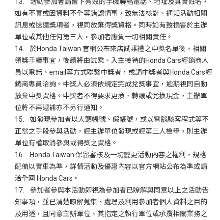
13. 活動參加者請留下有效的手機聯絡電話、地址及真實姓名，
如有不實或因資料不全等錯誤情事，致無法核對、通知活動相關
訊息或送達獎項者，視同放棄得獎資格。同時如有致損害於主辦
單位或其他任何第三人，參加者應負一切相關責任。
14. 於Honda Taiwan 官網公布來店試乘禮之中獎名單後，相關
領獎手續事宜，後續將由試乘、入主接待的Honda Cars經銷商人
員以電話、email等方式聯繫中獎者，或請中獎者與Honda Cars經
銷商專員洽詢。中獎人必須依規定完成兌獎事宜，逾期視同自動
放棄中獎資格。中獎者不得要求更換、轉讓或兌換現金，主辦單
位將不再遞補亦不另行通知。
15. 如發現參加者以人頭帳號、假帳號，或以電腦駭客程式等不
正當之手段參與活動，經主辦單位發現或經第三人檢舉，則主辦
單位有權取消參與或得獎之資格。
16. Honda Taiwan 保留審核及一切變更活動內容之權利，規格
配備以實車為準，詳情活動及優惠內容以官方網站公布為準或請
洽全國 Honda Cars。
17. 參加者參與本活動即視為參加者已瞭解與同意以上之活動告
知事項，並已清楚瞭解蒐集、處理及利用參加者個人資料之目的
及用途，且同意主辦單位、其指定之執行單位或承攬相關業務之