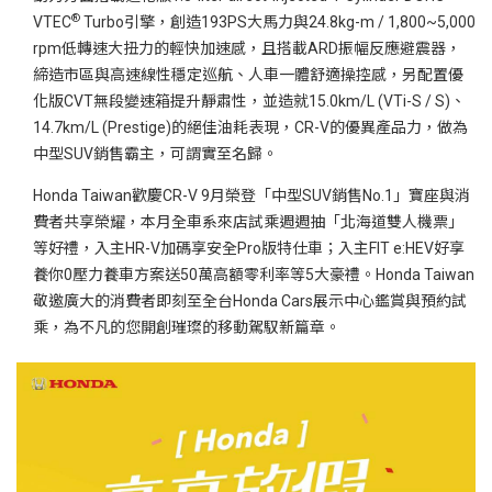
®
VTEC
Turbo引擎，創造193PS大馬力與24.8kg-m / 1,800~5,000
rpm低轉速大扭力的輕快加速感，且搭載ARD振幅反應避震器，
締造市區與高速線性穩定巡航、人車一體舒適操控感，另配置優
化版CVT無段變速箱提升靜肅性，並造就15.0km/L (VTi-S / S)、
14.7km/L (Prestige)的絕佳油耗表現，CR-V的優異產品力，做為
中型SUV銷售霸主，可謂實至名歸。
Honda Taiwan歡慶CR-V 9月榮登「中型SUV銷售No.1」寶座與消
費者共享榮耀，本月全車系來店試乘週週抽「北海道雙人機票」
等好禮，入主HR-V加碼享安全Pro版特仕車；入主FIT e:HEV好享
養你0壓力養車方案送50萬高額零利率等5大豪禮。Honda Taiwan
敬邀廣大的消費者即刻至全台Honda Cars展示中心鑑賞與預約試
乘，為不凡的您開創璀璨的移動駕馭新篇章。