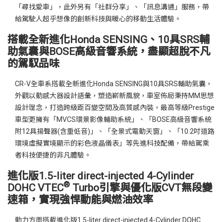
「尋找愛車」，此外另有「社群分享」、「訊息溝通」服務，帶
給駕駛人超乎想像的創新科技與暖心的移動生活體驗。
搭載全新進化Honda SENSING、10具SRS輔
助氣囊與BOSE高級音響系統，盡顯超脫不凡
的駕馭品味
CR-V全車系搭載全新進化Honda SENSING與10具SRS輔助氣囊，
外觀以動感大器設計語彙，塑造嶄新風貌，車室佈局秉持MM思想
設計理念，打造跨級距百變空間及高質感內裝，最高等級Prestige
車型更擁有「MVCS環景影像輔助系統」、「BOSE高級音響系統
附12具揚聲器(含重低音)」、「全景式電動天窗」、「10.2吋道路
環境虛擬實境顯示的彩色液晶儀表」等先進科技配備，帶給駕乘
者科技便捷的非凡體驗。
進化版1.5-liter direct-injected 4-Cylinder
®
DOHC VTEC
Turbo引擎與優化版CVT無段變
速箱，實現強悍動能與燃油效率
動力方面搭載進化版1.5-liter direct-injected 4-Cylinder DOHC