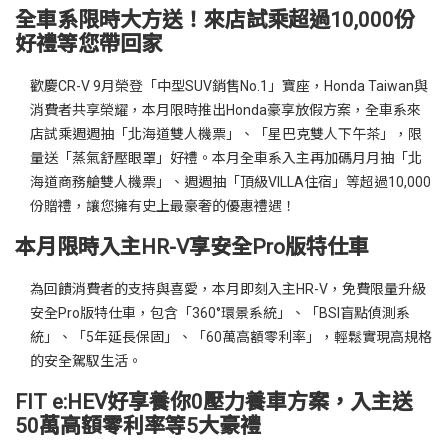
全車系限時大方送！來店試乘超過10,000份
好禮等您帶回家
歡慶CR-V 9月榮登「中型SUV銷售No.1」寶座，Honda Taiwan與
消費者共享榮耀，本月限時推出Honda豪享放假方案，全車系來
店試乘週週抽「北海道雙人機票」、「星巴克雙人下午茶」，限
量送「蒸氣舒壓眼罩」好禮。本月全車系入主再加碼月月抽「北
海道商務艙雙人機票」、週週抽「頂級VILLA住宿」等超過10,000
份贈禮，讓您擁有史上最豪奢的優惠禮遇！
本月限時入主HR-V享安全Pro版特仕車
為回饋消費者的支持與喜愛，本月即刻入主HR-V，免費限量升級
安全Pro版特仕車，包含「360°環景系統」、「BSI盲點偵測系
統」、「5年延長保固」、「60萬高額零利率」，輕鬆實現高規格
的安全駕馭生活。
FIT e:HEV好享養你0壓力養車方案，入主送
50萬高額零利率等5大豪禮