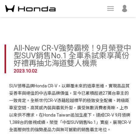
All-New CR-V強勢霸榜！9月榮登中
型SUV銷售No.1 全車系試乘享萬份
好禮再抽北海道雙人機票
2023.10.02
SUV領導品牌Honda CR-V，以顛覆未來的造車思維，實現高品質
妥善率與絕佳的中古車品牌價值，至今已累積超過27萬台車主的
一致肯定。全新世代CR-V憑藉超越標竿的極致安全配備、跨級距
車室空間、高質感內裝與霸氣外型，廣受無數消費者青睞，上市
以來供不應求，在Honda Taiwan追加生產下，達成CR-V 9月領牌
1,388台的傲視成績，榮登「中型SUV銷售No.1」寶座，展現CR-V
全面壓倒性的強勢產品力與無可撼動的銷售霸主地位。