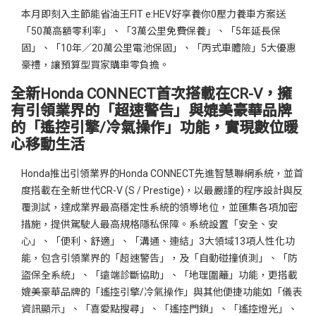
本月即刻入主節能省油王FIT e:HEV好享養你0壓力養車方案送
「50萬高額零利率」、「3萬公里免費保養」、「5年延長保
固」、「10年／20萬公里電池保固」、「丙式車體險」5大優惠
豪禮，讓預算型買家購車零負擔。
全新Honda CONNECT首次搭載在CR-V，擁
有引領業界的「超速警告」與媲美豪華品牌
的「遙控引擎/冷氣操作」功能，實現數位暖
心移動生活
Honda推出引領業界的Honda CONNECT先進智慧聯網系統，並首
度搭載在全新世代CR-V (S / Prestige)，以最嚴謹的程序設計與反
覆測試，達成業界最高穩定性系統的領導地位，並匯集各項加密
措施，提供駕駛人最高規格隱私保障。系統設置「安全、安
心」、「便利、舒適」、「溝通、連結」3大領域13項人性化功
能，包含引領業界的「超速警告」，及「自動碰撞偵測」、「防
盜保全系統」、「遠端診斷協助」、「地理圍籬」功能，更搭載
媲美豪華品牌的「遙控引擎/冷氣操作」與其他便捷功能如「儀表
資訊顯示」、「喜愛點搜尋」、「遙控門鎖」、「遙控燈光」、