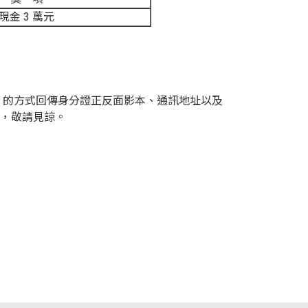
現金 3 萬元
ail 的方式回傳身分證正反面影本、通訊地址以及
處，敬請見諒。