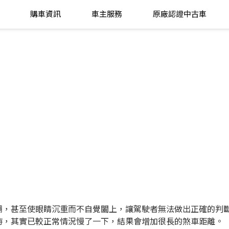
購車資訊
車主服務
原廠認證中古車
模糊，甚至使眼睛沉重而不自覺闔上，讓駕駛者無法做出正確的判
腳時，其實已較正常情況慢了一下，結果會增加很長的煞車距離。